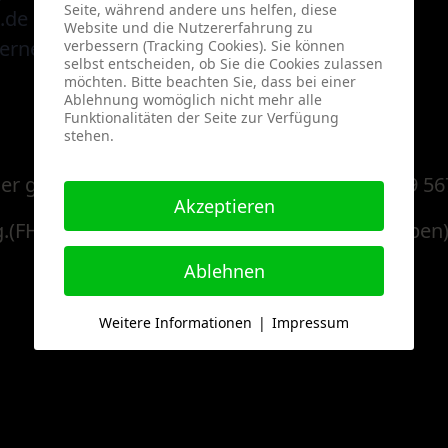
Seite, während andere uns helfen, diese
.de
Website und die Nutzererfahrung zu
rnerconsulting
verbessern (Tracking Cookies). Sie können
selbst entscheiden, ob Sie die Cookies zulassen
möchten. Bitte beachten Sie, dass bei einer
Ablehnung womöglich nicht mehr alle
Funktionalitäten der Seite zur Verfügung
stehen.
er gemäß § 27 a Umsatzsteuergesetz: DE 229 56
Akzeptieren
Ing.(FH)ARCH Leonard Koerner (Anschrift wie oben
Ablehnen
Weitere Informationen
|
Impressum